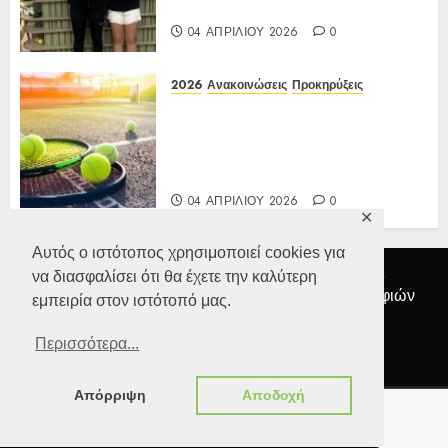
12-16 ετών 27 έως 30/03/2026
04 ΑΠΡΙΛΊΟΥ 2026
0
2026
Ανακοινώσεις
Προκηρύξεις
Προκήρυξη ΙΑ Ένωσης Ε3
Open 13ης Εβδομάδας 2026 Α/Κ
κάτω των 12-16 ετών
27 έως 30/03/2026
04 ΑΠΡΙΛΊΟΥ 2026
0
✕
Αυτός ο ιστότοπος χρησιμοποιεί cookies για
Αρχική
Διοικητικό Συμβούλιο
Ανακοινώσεις
να διασφαλίσει ότι θα έχετε την καλύτερη
Προκηρύξεις
Αποτελέσματα
Συλλογή Φωτογραφιών
εμπειρία στον ιστότοπό μας.
Επικοινωνία
Προσωπικά δεδομένα
Περισσότερα...
Facebook
ΕΦΟΑ
Τένις
Απόρριψη
Αποδοχή
Copyright 2025-26 © All rights reserved.
|
ChromeNews
by
AF themes.