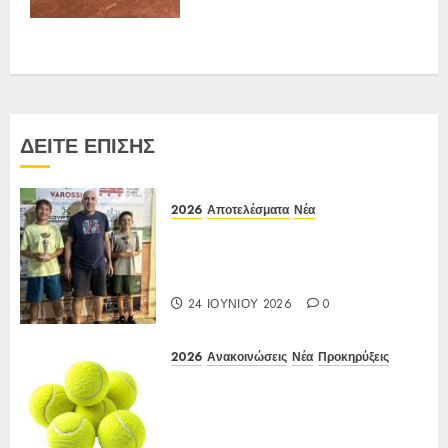
ΔΕΙΤΕ ΕΠΙΣΗΣ
2026
Αποτελέσματα
Νέα
Αποτελέσματα Ε3 Open 24η
(ΙΑ), ΑΟΑ ΗΛΙΟΥΠΟΛΗΣ,
12/6-15/6/26
24 ΙΟΥΝΊΟΥ 2026
0
2026
Ανακοινώσεις
Νέα
Προκηρύξεις
Προκήρυξη ΙΑ Ένωσης Ε3
Open 24ης Εβδομάδας 2026 Α/Κ
κάτω των 12-16 ετών
12-15/06/2026