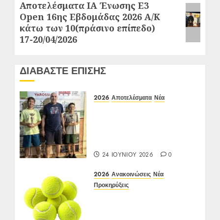
Αποτελέσματα ΙΑ Ένωσης Ε3
Next
Open 16ης Εβδομάδας 2026 A/K
post:
κάτω των 10(πράσινο επίπεδο)
17-20/04/2026
ΔΙΑΒΑΣΤΕ ΕΠΙΣΗΣ
2026
Αποτελέσματα
Νέα
Αποτελέσματα Ε3 Open
24η (ΙΑ), ΑΟΑ
ΗΛΙΟΥΠΟΛΗΣ,
12/6-15/6/26
24 ΙΟΥΝΊΟΥ 2026
0
2026
Ανακοινώσεις
Νέα
Προκηρύξεις
Προκήρυξη ΙΑ Ένωσης Ε3
Open 24ης Εβδομάδας
2026 Α/Κ κάτω των 12-16