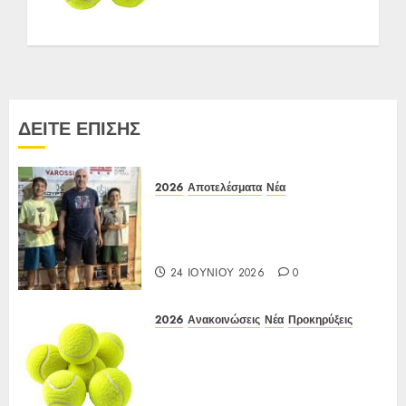
ετών
12-15/06/2026
24 ΙΟΥΝΊΟΥ 2026
0
ΔΕΙΤΕ ΕΠΙΣΗΣ
2026
Αποτελέσματα
Νέα
Αποτελέσματα Ε3 Open 24η
(ΙΑ), ΑΟΑ ΗΛΙΟΥΠΟΛΗΣ,
12/6-15/6/26
24 ΙΟΥΝΊΟΥ 2026
0
2026
Ανακοινώσεις
Νέα
Προκηρύξεις
Προκήρυξη ΙΑ Ένωσης Ε3
Open 24ης Εβδομάδας 2026 Α/Κ
κάτω των 12-16 ετών
12-15/06/2026