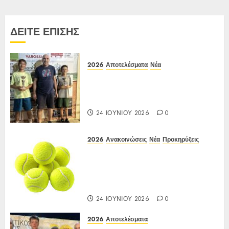
άρθρων
ΔΕΙΤΕ ΕΠΙΣΗΣ
2026
Αποτελέσματα
Νέα
Αποτελέσματα Ε3 Open 24η
(ΙΑ), ΑΟΑ ΗΛΙΟΥΠΟΛΗΣ,
12/6-15/6/26
24 ΙΟΥΝΊΟΥ 2026
0
2026
Ανακοινώσεις
Νέα
Προκηρύξεις
Προκήρυξη ΙΑ Ένωσης Ε3
Open 24ης Εβδομάδας 2026 Α/Κ
κάτω των 12-16 ετών
12-15/06/2026
24 ΙΟΥΝΊΟΥ 2026
0
2026
Αποτελέσματα