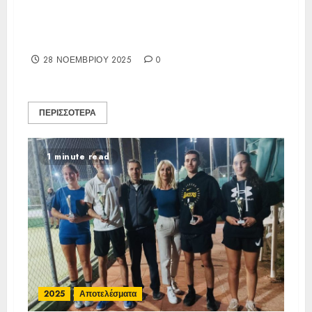
47η (ΙΑ), ΑΟΑ ΗΛΙΟΥΠΟΛΗΣ,
21/11-25/11/25
28 ΝΟΕΜΒΡΊΟΥ 2025
0
ΠΕΡΙΣΣΌΤΕΡΑ
1 minute read
2025
Αποτελέσματα