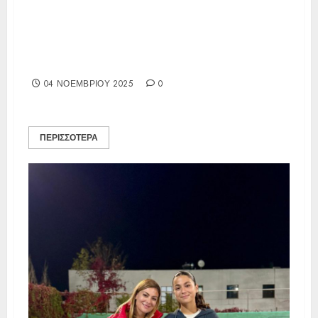
Τελικά Αποτελέσματα U10 Open
44η ( ΙΑ), ΟΑ ΓΟΥΔΗ (Α10)
31/10-3/11/2025
04 ΝΟΕΜΒΡΊΟΥ 2025
0
ΠΕΡΙΣΣΌΤΕΡΑ