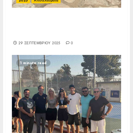
2025
Αποτελέσματα
Τελικά Αποτελέσματα E3 Open
39η (ΙΑ)
ΑΟΑ Παπάγου
29 ΣΕΠΤΕΜΒΡΊΟΥ 2025
0
1 minute read