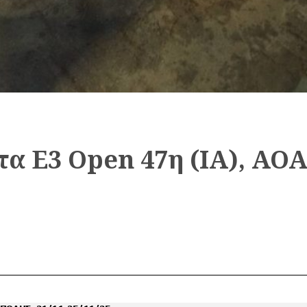
τα Ε3 Open 47η (ΙΑ), Α