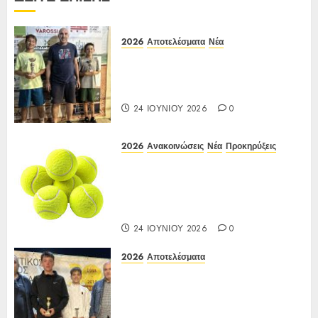
2026
Αποτελέσματα
Νέα
Αποτελέσματα Ε3 Open 24η
(ΙΑ), ΑΟΑ ΗΛΙΟΥΠΟΛΗΣ,
12/6-15/6/26
24 ΙΟΥΝΊΟΥ 2026
0
2026
Ανακοινώσεις
Νέα
Προκηρύξεις
Προκήρυξη ΙΑ Ένωσης Ε3
Open 24ης Εβδομάδας 2026 Α/Κ
κάτω των 12-16 ετών
12-15/06/2026
24 ΙΟΥΝΊΟΥ 2026
0
2026
Αποτελέσματα
Αποτελέσματα ΙΑ Ένωσης Ε3
Open 16ης Εβδομάδας 2026 A/K
κάτω των 10(πράσινο επίπεδο)