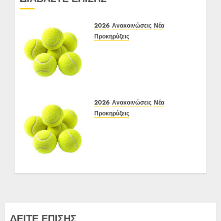
2026
Ανακοινώσεις
Νέα
Προκηρύξεις
Προκήρυξη ΙΑ Ένωσης Ε3
Open 24ης Εβδομάδας
2026 Α/Κ κάτω των 12-16
ετών
12-15/06/2026
2026
Ανακοινώσεις
Νέα
24 ΙΟΥΝΊΟΥ 2026
0
Προκηρύξεις
ΠΡΟΚΗΡΥΞΗ ΙΑ Ένωσης
Ε3 Open 16ης Εβδομάδας
2026 A/K κάτω των
10(πράσινο επίπεδο)
17-20/04/2026
27 ΑΠΡΙΛΊΟΥ 2026
0
ΔΕΙΤΕ ΕΠΙΣΗΣ