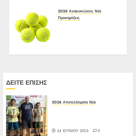
12-15/06/2026
2026
Ανακοινώσεις
Νέα
24 ΙΟΥΝΊΟΥ 2026
0
Προκηρύξεις
ΠΡΟΚΗΡΥΞΗ ΙΑ Ένωσης
Ε3 Open 16ης Εβδομάδας
2026 A/K κάτω των
10(πράσινο επίπεδο)
17-20/04/2026
27 ΑΠΡΙΛΊΟΥ 2026
0
ΔΕΙΤΕ ΕΠΙΣΗΣ
2026
Αποτελέσματα
Νέα
Αποτελέσματα Ε3 Open 24η
(ΙΑ), ΑΟΑ ΗΛΙΟΥΠΟΛΗΣ,
12/6-15/6/26
24 ΙΟΥΝΊΟΥ 2026
0