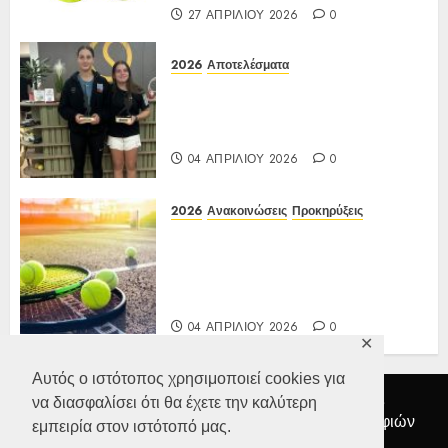
27 ΑΠΡΙΛΊΟΥ 2026
0
2026
Αποτελέσματα
Αποτελέσματα Ε3 Open 13ης
Εβδομάδας 2026 Α/Κ κάτω των
12-16 ετών 27 έως 30/03/2026
04 ΑΠΡΙΛΊΟΥ 2026
0
2026
Ανακοινώσεις
Προκηρύξεις
Προκήρυξη ΙΑ Ένωσης Ε3
Open 13ης Εβδομάδας 2026 Α/Κ
κάτω των 12-16 ετών
27 έως 30/03/2026
04 ΑΠΡΙΛΊΟΥ 2026
0
✕
Αυτός ο ιστότοπος χρησιμοποιεί cookies για
Αρχική
Διοικητικό Συμβούλιο
Ανακοινώσεις
να διασφαλίσει ότι θα έχετε την καλύτερη
Προκηρύξεις
Αποτελέσματα
Συλλογή Φωτογραφιών
εμπειρία στον ιστότοπό μας.
Επικοινωνία
Προσωπικά δεδομένα