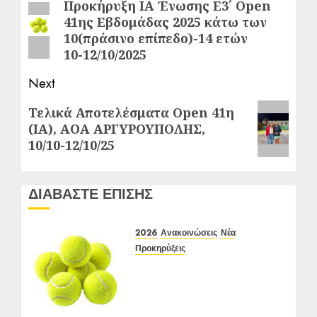
navigation
Προκήρυξη ΙΑ Ένωσης Ε3΄ Open
Previous
41ης Εβδομάδας 2025 κάτω των
post:
10(πράσινο επίπεδο)-14 ετών
10-12/10/2025
Next
Next
Τελικά Αποτελέσματα Open 41η
(ΙΑ), ΑΟΑ ΑΡΓΥΡΟΥΠΟΛΗΣ,
post:
10/10-12/10/25
ΔΙΑΒΑΣΤΕ ΕΠΙΣΗΣ
2026
Ανακοινώσεις
Νέα
Προκηρύξεις
Προκήρυξη ΙΑ Ένωσης Ε3
Open 24ης Εβδομάδας
2026 Α/Κ κάτω των 12-16
ετών