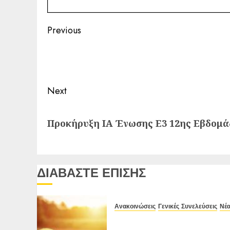
Post
Previous
navigation
Previous
post:
Next
Next
Προκήρυξη IA Ένωσης Ε3 12ης Εβδομάδ
post:
ΔΙΑΒΑΣΤΕ ΕΠΙΣΗΣ
Ανακοινώσεις
Γενικές Συνελεύσεις
Νέ
Πρόσκληση Τακτικής