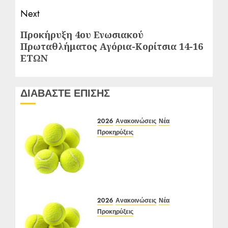
Next
Next
Προκήρυξη 4ου Ενωσιακού
Πρωταθλήματος Αγόρια-Κορίτσια 14-16
post:
ΕΤΩΝ
ΔΙΑΒΑΣΤΕ ΕΠΙΣΗΣ
2026
Ανακοινώσεις
Νέα
Προκηρύξεις
Προκήρυξη ΙΑ Ένωσης Ε3
Open 24ης Εβδομάδας
2026 Α/Κ κάτω των 12-16
ετών
12-15/06/2026
2026
Ανακοινώσεις
Νέα
24 ΙΟΥΝΊΟΥ 2026
0
Προκηρύξεις
ΠΡΟΚΗΡΥΞΗ ΙΑ Ένωσης