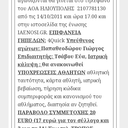
αγωνίζονται θα γίνεται στο τηλέφωνο
του ΑOA ΗΛΙΟΥΠΟΛΗΣ 2107781130
από τις 14/10/2011 και ώρα 17.00 και
στην ιστοσελίδα της ένωσης
ΙΑENOSI.GR.
ΕΠΙΦΑΝΕΙΑ
ΓΗΠΕΔΩΝ:
4Quick
Υπεύθυνος
αγώνων:
Παπαθεοδώρου Γιώργος
Επιδιαιτητής:
Τσάβου Εύα,
Ιατρική
κάλυψη :
θα ανακοινωθεί
ΥΠΟΧΡΕΩΣΕΙΣ ΑΘΛΗΤΩΝ
αθλητική
ταυτότητα, κάρτα αθλητή, ιατρική
βεβαίωση, τήρηση κώδικα
συμπεριφοράς και κανονισμού του
αθλήματος, διαιτησία αν ζητηθεί.
ΠΑΡΑΒΟΛΟ ΣΥΜΜΕΤΟΧΗΣ 20
EURO
(17 ευρώ για τον σύλλογο και