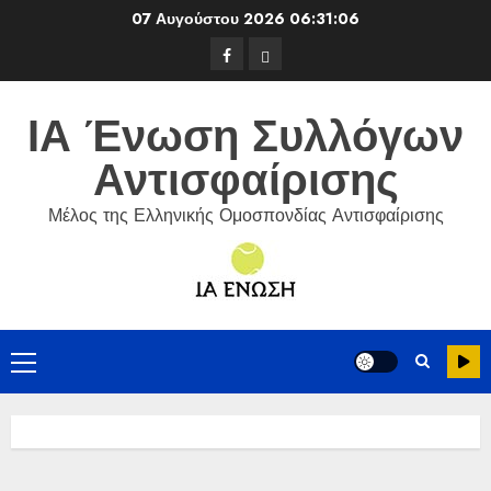
Skip
07 Αυγούστου 2026
06:31:07
to
Facebook
ΕΦΟΑ
content
Τένις
ΙΑ Ένωση Συλλόγων
Αντισφαίρισης
Μέλος της Ελληνικής Ομοσπονδίας Αντισφαίρισης
Primary
Menu