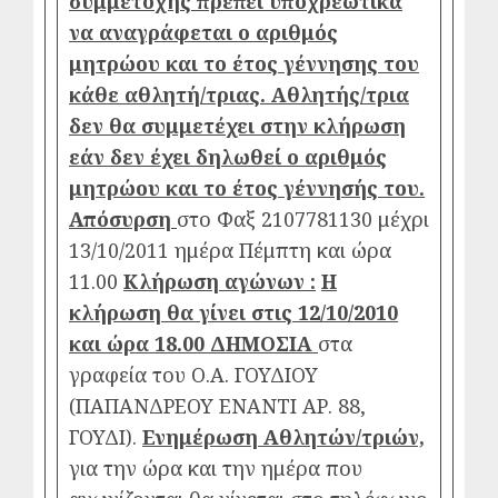
συμμετοχής πρέπει υποχρεωτικά
να αναγράφεται ο αριθμός
μητρώου και το έτος γέννησης του
κάθε αθλητή/τριας. Αθλητής/τρια
δεν θα συμμετέχει στην κλήρωση
εάν δεν έχει δηλωθεί ο αριθμός
μητρώου και το έτος γέννησής του.
Απόσυρση
στο Φαξ 2107781130 μέχρι
13/10/2011 ημέρα Πέμπτη και ώρα
11.00
Κλήρωση αγώνων :
Η
κλήρωση θα γίνει στις 12/10/2010
και ώρα 18.00 ΔΗΜΟΣΙΑ
στα
γραφεία του Ο.Α. ΓΟΥΔΙΟΥ
(ΠΑΠΑΝΔΡΕΟΥ ΕΝΑΝΤΙ ΑΡ. 88,
ΓΟΥΔΙ).
Ενημέρωση Αθλητών/τριών,
για την ώρα και την ημέρα που