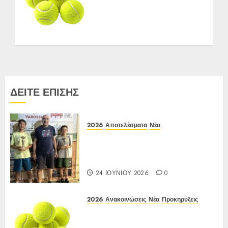
Ε3 Open 16ης Εβδομάδας
2026 A/K κάτω των
10(πράσινο επίπεδο)
17-20/04/2026
27 ΑΠΡΙΛΊΟΥ 2026
0
ΔΕΙΤΕ ΕΠΙΣΗΣ
2026
Αποτελέσματα
Νέα
Αποτελέσματα Ε3 Open 24η
(ΙΑ), ΑΟΑ ΗΛΙΟΥΠΟΛΗΣ,
12/6-15/6/26
24 ΙΟΥΝΊΟΥ 2026
0
2026
Ανακοινώσεις
Νέα
Προκηρύξεις
Προκήρυξη ΙΑ Ένωσης Ε3
Open 24ης Εβδομάδας 2026 Α/Κ