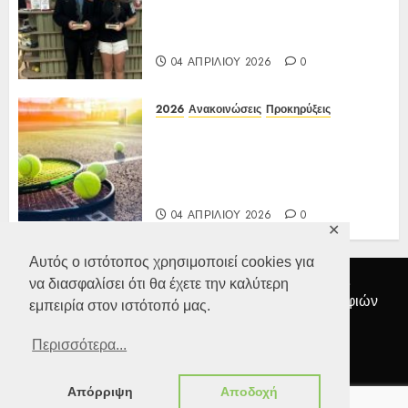
Εβδομάδας 2026 Α/Κ κάτω των
12-16 ετών 27 έως 30/03/2026
04 ΑΠΡΙΛΊΟΥ 2026
0
2026
Ανακοινώσεις
Προκηρύξεις
Προκήρυξη ΙΑ Ένωσης Ε3
Open 13ης Εβδομάδας 2026 Α/Κ
κάτω των 12-16 ετών
27 έως 30/03/2026
04 ΑΠΡΙΛΊΟΥ 2026
0
✕
Αυτός ο ιστότοπος χρησιμοποιεί cookies για
Αρχική
Διοικητικό Συμβούλιο
Ανακοινώσεις
να διασφαλίσει ότι θα έχετε την καλύτερη
Προκηρύξεις
Αποτελέσματα
Συλλογή Φωτογραφιών
εμπειρία στον ιστότοπό μας.
Επικοινωνία
Προσωπικά δεδομένα
Περισσότερα...
Facebook
ΕΦΟΑ
Τένις
Απόρριψη
Αποδοχή