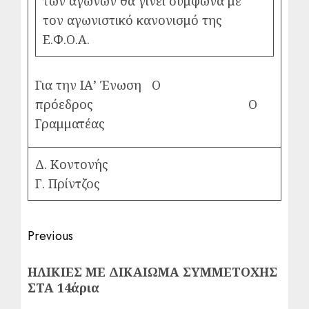
των αγώνων θα γίνει σύμφωνα με
τον αγωνιστικό κανονισμό της
Ε.Φ.Ο.Α.
Για την ΙΑ’ Ένωση Ο
πρόεδρος Ο
Γραμματέας
Δ. Κοντονής
Γ. Πρίντζος
Post
Previous
navigation
Previous
ΗΛΙΚΙΕΣ ME ΔΙΚΑΙΩΜΑ ΣΥΜΜΕΤΟΧΗΣ
post:
ΣΤΑ 14άρια