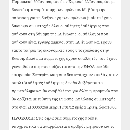
Παρασκευή 20 Ιανουαρίου έως Κυριακή 22 Ιανουαρίου με
δυνατότητα παράτασης των αγώνων. Με βάση την
απόφαση για τη διεξαγωγή των
αγώνων juniors έχουν
δικαίωμα συμμετοχής όλοι οι αθλητές / αθλήτριες που
ανήκουν στη δύναμη της ΙΑ ένωσης,
οι σύλλογοι που
ανήκουν είναι εγγεγραμμένοι στην ΙΑ’ ένωση και έχουν
τακτοποιήσει τις οικονομικές τους υποχρεώσεις στην
Ενωση. Δικαίωμα συμμετοχής έχουν οι αθλητές που έχουν
γεννηθεί τα έτη που ορίζονται από την ΕΦΟΑ σε κάθε
κατηγορία. Σε περίπτωση που δεν υπάρχουν τουλάχιστον
οκτώ (8) αθλητές / αθλήτριες δεν θα διεξάγεται το
πρωτάθλημα και θα αναβάλλεται για άλλη ημερομηνία που
θα ορίζεται με ευθύνη της Ενωσης. Δηλώσεις συμμετοχής
στο Φαξ 2109969268 μέχρι 17/01/12 ημέρα Τρίτη, ώρα 16:00.
ΠΡΟΣΟΧΗ:
Στις δηλώσεις συμμετοχής πρέπει
υποχρεωτικά να αναγράφεται ο αριθμός μητρώου και το