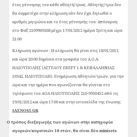
έτος γέννησης του κάθε αθλητή/τριας. Αθλητής/τρια δεν
θα συμμετέχει στην κλήρωση εάν δεν έχει δηλωθεί ο
αριθμός μητρώου και το έτος γέννησής του. Απόσυρση
στο Φαξ 2109969268 μέχρι 17/01/2012 ημέρα Τρίτη και ώρα
21:00
Κλήρωση αγώνων : Η κλήρωση θα γίνει στις 18/01/2012
και ώρα 20:00 δημόσια στα γραφεία του Α.Ο.Α.
ΗΛΙΟΥΠΟΛΗΣ (ΑΓΓΕΛΟΥ ΕΒΕΡΤ 1 & ΚΕΦΑΛΛΗΝΙΑΣ
16342, ΗΛΙΟΥΠΟΛΗ). Ενημέρωση Αθλητών/τριών, για την
ώρα και την ημέρα που αγωνίζονται θα γίνεται στο
τηλέφωνο του ΑOA ΗΛΙΟΥΠΟΛΗΣ
210-9930452 από τις
19/01/2012 και ώρα 17:00 και στην ιστοσελίδα της ένωσης
ΙΑENOSI.GR
.
Ο τρόπος διεξαγωγής των αγώνων στην κατηγορία
·
αγοριών/κοριτσιών 10 ετών, θα είναι δύο
minisets