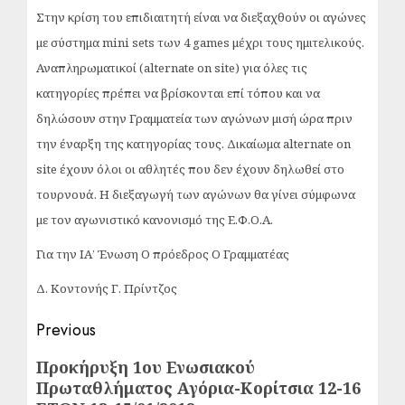
Στην κρίση του επιδιαιτητή είναι να διεξαχθούν οι αγώνες
με σύστημα mini sets των 4 games μέχρι τους ημιτελικούς.
Αναπληρωματικοί (alternate on site) για όλες τις
κατηγορίες πρέπει να βρίσκονται επί τόπου και να
δηλώσουν στην Γραμματεία των αγώνων μισή ώρα πριν
την έναρξη της κατηγορίας τους. Δικαίωμα alternate on
site έχουν όλοι οι αθλητές που δεν έχουν δηλωθεί στο
τουρνουά. Η διεξαγωγή των αγώνων θα γίνει σύμφωνα
με
τον αγωνιστικό κανονισμό της Ε.Φ.Ο.Α.
Για την ΙΑ’ Ένωση
Ο πρόεδρος
Ο Γραμματέας
Δ. Κοντονής
Γ. Πρίντζος
Post
Previous
navigation
Previous
Προκήρυξη 1ου Ενωσιακού
Πρωταθλήματος Αγόρια-Κορίτσια 12-16
post: