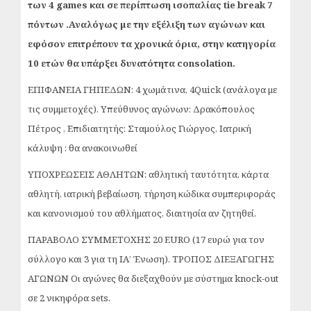
των 4
games
και σε περίπτωση ισοπαλίας
tie
break
7
πόντων .Αναλόγως με την εξέλιξη των αγώνων και
εφόσον επιτρέπουν τα χρονικά όρια, στην κατηγορία
10 ετών θα υπάρξει δυνατότητα
consolation
.
ΕΠΙΦΑΝΕΙΑ ΓΗΠΕΔΩΝ: 4 χωμάτινα, 4Quick (ανάλογα με
τις συμμετοχές).
Υπεύθυνος αγώνων: Δρακόπουλος
Πέτρος , Επιδιαιτητής: Σταμούλος Γιώργος, Ιατρική
κάλυψη : θα ανακοινωθεί
ΥΠΟΧΡΕΩΣΕΙΣ ΑΘΛΗΤΩΝ: αθλητική ταυτότητα, κάρτα
αθλητή, ιατρική βεβαίωση, τήρηση κώδικα συμπεριφοράς
και κανονισμού του αθλήματος, διαιτησία αν ζητηθεί.
ΠΑΡΑΒΟΛΟ ΣΥΜΜΕΤΟΧΗΣ 20 EURO (17 ευρώ για τον
σύλλογο και 3 για τη ΙΑ’ Ένωση). ΤΡΟΠΟΣ ΔΙΕΞΑΓΩΓΗΣ
ΑΓΩΝΩΝ Οι αγώνες θα διεξαχθούν με σύστημα knock-out
σε 2 νικηφόρα sets.