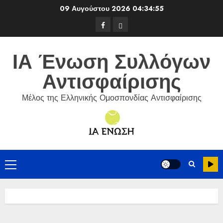
Skip
09 Αυγούστου 2026
04:34:56
to
Facebook
ΕΦΟΑ
content
Τένις
ΙΑ Ένωση Συλλόγων
Αντισφαίρισης
Μέλος της Ελληνικής Ομοσπονδίας Αντισφαίρισης
Primary
Menu