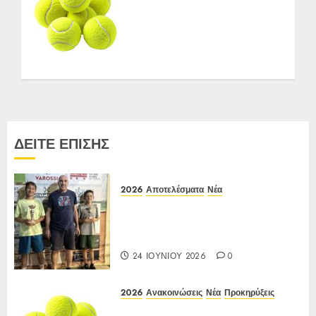
ΠΡΟΚΗΡΥΞΗ ΙΑ Ένωσης
Ε3 Open 16ης Εβδομάδας
2026 A/K κάτω των
10(πράσινο επίπεδο)
17-20/04/2026
27 ΑΠΡΙΛΊΟΥ 2026
0
ΔΕΙΤΕ ΕΠΙΣΗΣ
2026
Αποτελέσματα
Νέα
Αποτελέσματα Ε3 Open 24η
(ΙΑ), ΑΟΑ ΗΛΙΟΥΠΟΛΗΣ,
12/6-15/6/26
24 ΙΟΥΝΊΟΥ 2026
0
2026
Ανακοινώσεις
Νέα
Προκηρύξεις
Προκήρυξη ΙΑ Ένωσης Ε3