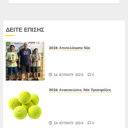
27 ΑΠΡΙΛΊΟΥ 2026
0
ΔΕΙΤΕ ΕΠΙΣΗΣ
2026
Αποτελέσματα
Νέα
Αποτελέσματα Ε3 Open 24η
(ΙΑ), ΑΟΑ ΗΛΙΟΥΠΟΛΗΣ,
12/6-15/6/26
24 ΙΟΥΝΊΟΥ 2026
0
2026
Ανακοινώσεις
Νέα
Προκηρύξεις
Προκήρυξη ΙΑ Ένωσης Ε3
Open 24ης Εβδομάδας 2026 Α/Κ
κάτω των 12-16 ετών
12-15/06/2026
24 ΙΟΥΝΊΟΥ 2026
0