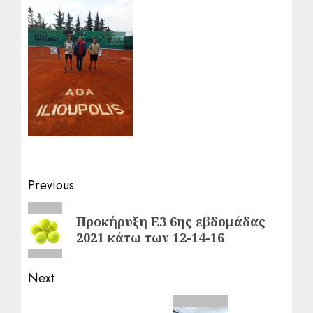
Post
Previous
navigation
Previous
Προκήρυξη Ε3 6ης εβδομάδας
post:
2021 κάτω των 12-14-16
Next
Next