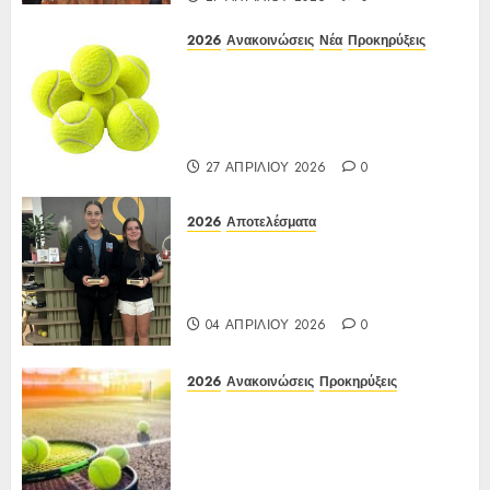
2026
Ανακοινώσεις
Νέα
Προκηρύξεις
ΠΡΟΚΗΡΥΞΗ ΙΑ Ένωσης Ε3
Open 16ης Εβδομάδας 2026 A/K
κάτω των 10(πράσινο επίπεδο)
17-20/04/2026
27 ΑΠΡΙΛΊΟΥ 2026
0
2026
Αποτελέσματα
Αποτελέσματα Ε3 Open 13ης
Εβδομάδας 2026 Α/Κ κάτω των
12-16 ετών 27 έως 30/03/2026
04 ΑΠΡΙΛΊΟΥ 2026
0
2026
Ανακοινώσεις
Προκηρύξεις
Προκήρυξη ΙΑ Ένωσης Ε3
Open 13ης Εβδομάδας 2026 Α/Κ
κάτω των 12-16 ετών
27 έως 30/03/2026