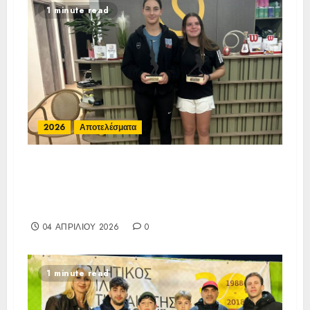
1 minute read
2026
Αποτελέσματα
Αποτελέσματα Ε3 Open 13ης
Εβδομάδας 2026 Α/Κ κάτω των
12-16 ετών 27 έως 30/03/2026
04 ΑΠΡΙΛΊΟΥ 2026
0
1 minute read