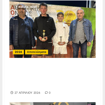
1 minute read
2026
Αποτελέσματα
Αποτελέσματα ΙΑ Ένωσης Ε3
Open 16ης Εβδομάδας 2026 A/K
κάτω των 10(πράσινο επίπεδο)
17-20/04/2026
27 ΑΠΡΙΛΊΟΥ 2026
0