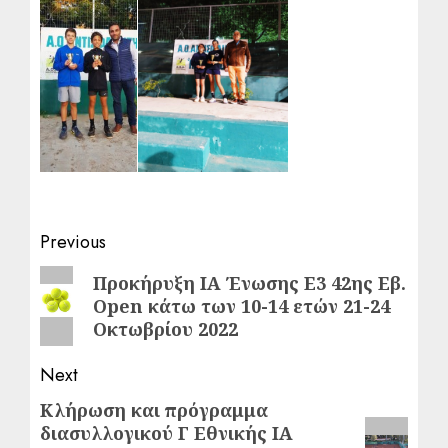
Post
Previous
navigation
Previous
Προκήρυξη ΙΑ Ένωσης Ε3 42ης Εβ.
Open κάτω των 10-14 ετών 21-24
post:
Οκτωβρίου 2022
Next
Κλήρωση και πρόγραμμα
Next
διασυλλογικού Γ Εθνικής ΙΑ
post: