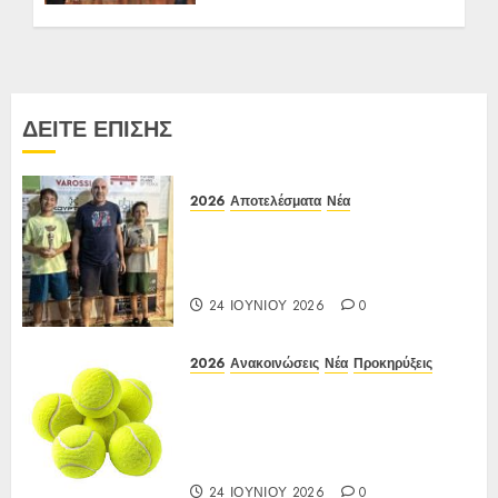
27 ΑΠΡΙΛΊΟΥ 2026
0
ΔΕΙΤΕ ΕΠΙΣΗΣ
2026
Αποτελέσματα
Νέα
Αποτελέσματα Ε3 Open 24η
(ΙΑ), ΑΟΑ ΗΛΙΟΥΠΟΛΗΣ,
12/6-15/6/26
24 ΙΟΥΝΊΟΥ 2026
0
2026
Ανακοινώσεις
Νέα
Προκηρύξεις
Προκήρυξη ΙΑ Ένωσης Ε3
Open 24ης Εβδομάδας 2026 Α/Κ
κάτω των 12-16 ετών
12-15/06/2026
24 ΙΟΥΝΊΟΥ 2026
0