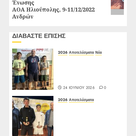
Ένωσης
ΑΟΑ Ηλιούπολης, 9-11/12/2022
Ανδρών
ΔΙΑΒΑΣΤΕ ΕΠΙΣΗΣ
2026
Αποτελέσματα
Νέα
Αποτελέσματα Ε3 Open
24η (ΙΑ), ΑΟΑ
ΗΛΙΟΥΠΟΛΗΣ,
12/6-15/6/26
24 ΙΟΥΝΊΟΥ 2026
0
2026
Αποτελέσματα
Αποτελέσματα ΙΑ Ένωσης
Ε3 Open 16ης Εβδομάδας
2026 A/K κάτω των
10(πράσινο επίπεδο)
17-20/04/2026