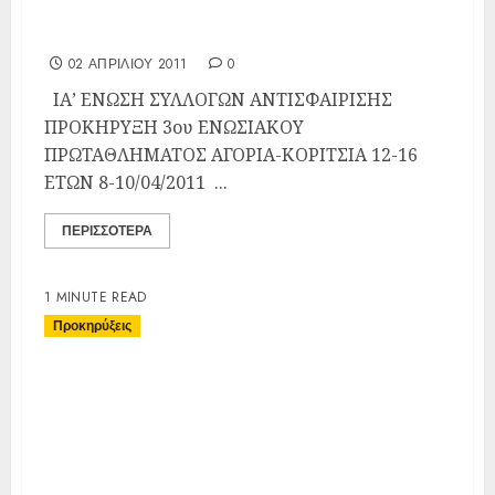
Κορίτσια 12-16 Ετών 8-10/04/2011
02 ΑΠΡΙΛΊΟΥ 2011
0
ΙΑ’ ΕΝΩΣΗ ΣΥΛΛΟΓΩΝ ΑΝΤΙΣΦΑΙΡΙΣΗΣ
ΠΡΟΚΗΡΥΞΗ 3ου ΕΝΩΣΙΑΚΟΥ
ΠΡΩΤΑΘΛΗΜΑΤΟΣ ΑΓΟΡΙΑ-ΚΟΡΙΤΣΙΑ 12-16
ΕΤΩΝ 8-10/04/2011 ...
ΠΕΡΙΣΣΌΤΕΡΑ
1 MINUTE READ
Προκηρύξεις
Προκήρυξη 3ου Ενωσιακού
Πρωταθλήματος Αγόρια-
Κορίτσια 14 – 18 ΕΤΩΝ 1 –
3/04/2011