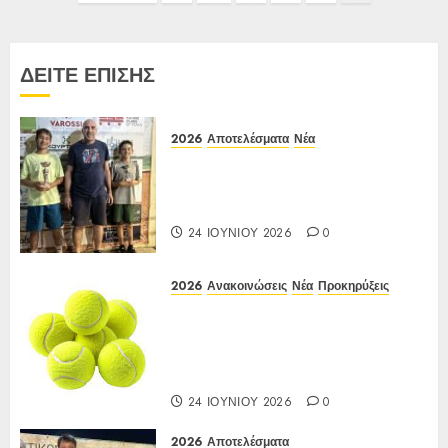
άρθρων
ΔΕΙΤΕ ΕΠΙΣΗΣ
2026
Αποτελέσματα
Νέα
Αποτελέσματα Ε3 Open 24η
(ΙΑ), ΑΟΑ ΗΛΙΟΥΠΟΛΗΣ,
12/6-15/6/26
24 ΙΟΥΝΊΟΥ 2026
0
2026
Ανακοινώσεις
Νέα
Προκηρύξεις
Προκήρυξη ΙΑ Ένωσης Ε3
Open 24ης Εβδομάδας 2026 Α/Κ
κάτω των 12-16 ετών
12-15/06/2026
24 ΙΟΥΝΊΟΥ 2026
0
2026
Αποτελέσματα