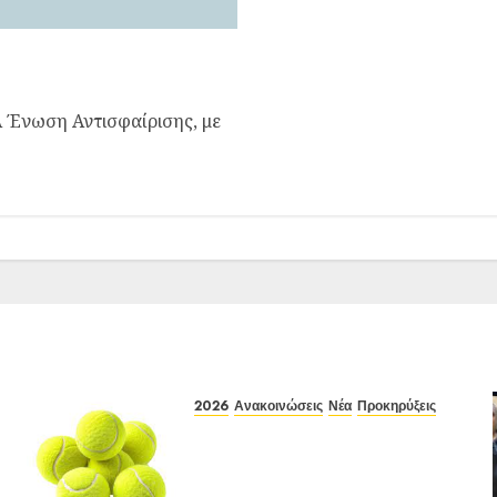
on Δiagnosis
ΙΑ Ένωση Αντισφαίρισης, με
2026
Ανακοινώσεις
Νέα
Προκηρύξεις
Προκήρυξη ΙΑ Ένωσης Ε3
Open 24ης Εβδομάδας 2026 Α/
Κ κάτω των 12-16 ετών