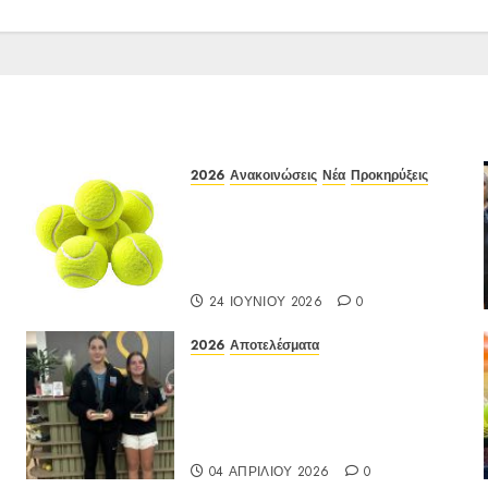
2026
Ανακοινώσεις
Νέα
Προκηρύξεις
Προκήρυξη ΙΑ Ένωσης Ε3
Open 24ης Εβδομάδας 2026 Α/
Κ κάτω των 12-16 ετών
12-15/06/2026
24 ΙΟΥΝΊΟΥ 2026
0
2026
Αποτελέσματα
Αποτελέσματα Ε3 Open 13ης
Εβδομάδας 2026 Α/Κ κάτω
των 12-16 ετών 27 έως
30/03/2026
04 ΑΠΡΙΛΊΟΥ 2026
0