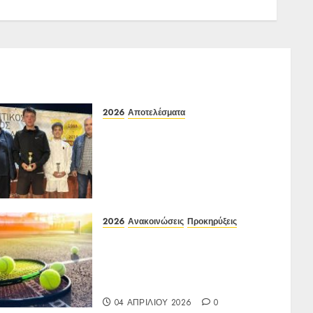
2026
Αποτελέσματα
Αποτελέσματα ΙΑ Ένωσης Ε3
Open 16ης Εβδομάδας 2026
A/K κάτω των 10(πράσινο
επίπεδο)
17-20/04/2026
27 ΑΠΡΙΛΊΟΥ 2026
0
2026
Ανακοινώσεις
Προκηρύξεις
Προκήρυξη ΙΑ Ένωσης Ε3
Open 13ης Εβδομάδας 2026 Α/
Κ κάτω των 12-16 ετών
27 έως 30/03/2026
04 ΑΠΡΙΛΊΟΥ 2026
0