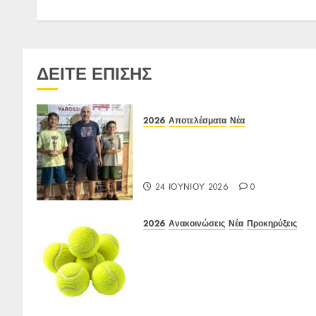
ΔΕΙΤΕ ΕΠΙΣΗΣ
2026
Αποτελέσματα
Νέα
Αποτελέσματα Ε3 Open 24η
(ΙΑ), ΑΟΑ ΗΛΙΟΥΠΟΛΗΣ,
12/6-15/6/26
24 ΙΟΥΝΊΟΥ 2026
0
2026
Ανακοινώσεις
Νέα
Προκηρύξεις
ΠΡΟΚΗΡΥΞΗ ΙΑ Ένωσης Ε3
Open 16ης Εβδομάδας 2026
A/K κάτω των 10(πράσινο
επίπεδο)
17-20/04/2026