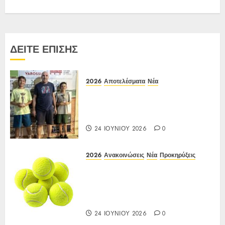
ΔΕΙΤΕ ΕΠΙΣΗΣ
2026
Αποτελέσματα
Νέα
Αποτελέσματα Ε3 Open 24η
(ΙΑ), ΑΟΑ ΗΛΙΟΥΠΟΛΗΣ,
12/6-15/6/26
24 ΙΟΥΝΊΟΥ 2026
0
2026
Ανακοινώσεις
Νέα
Προκηρύξεις
Προκήρυξη ΙΑ Ένωσης Ε3
Open 24ης Εβδομάδας 2026 Α/Κ
κάτω των 12-16 ετών
12-15/06/2026
24 ΙΟΥΝΊΟΥ 2026
0