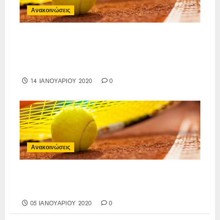
Ανακοινώσεις
Παράταση δηλώσεων
συμμετοχής για το Ε3 της ΙΑ
Ένωσης εώς 15/1/2020
14 ΙΑΝΟΥΑΡΊΟΥ 2020
0
Ανακοινώσεις
Παράταση Sign In A/K 14 εώς
9/1/2020
05 ΙΑΝΟΥΑΡΊΟΥ 2020
0